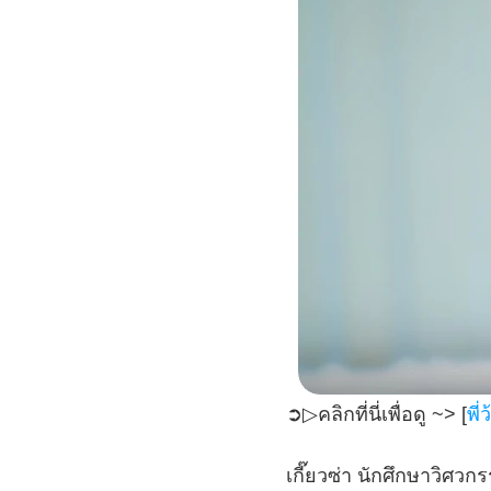
➲▷คลิกที่นี่เพื่อดู ~> [
พี
เกี๊ยวซ่า นักศึกษาวิศ