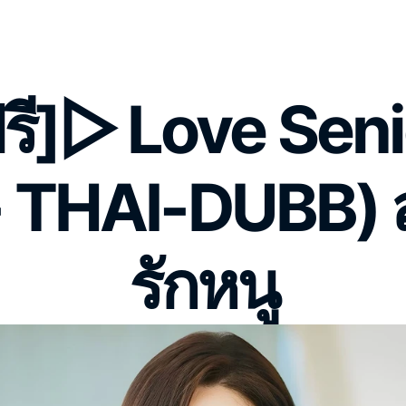
ฟรี]▷ Love Senio
- THAI-DUBB) สา
รักหนู