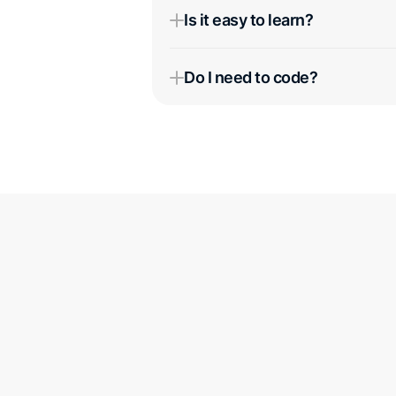
Is it easy to learn?
Do I need to code?